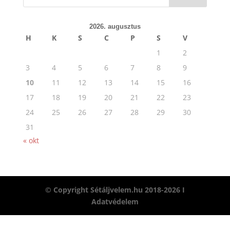
2026. augusztus
H
K
S
C
P
S
V
1
2
3
4
5
6
7
8
9
10
11
12
13
14
15
16
17
18
19
20
21
22
23
24
25
26
27
28
29
30
31
« okt
© Copyright Sétáljvelem.hu 2018-2026 I
Adatvédelem