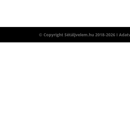
© Copyright Sétáljvelem.hu 2018-2026 I
Adat