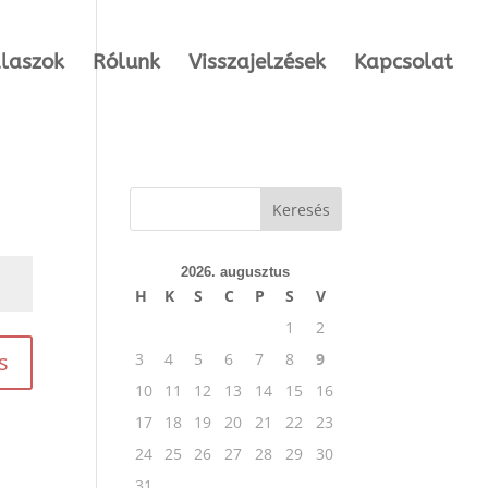
álaszok
Rólunk
Visszajelzések
Kapcsolat
2026. augusztus
H
K
S
C
P
S
V
1
2
s
3
4
5
6
7
8
9
10
11
12
13
14
15
16
17
18
19
20
21
22
23
24
25
26
27
28
29
30
31