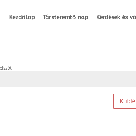
Kezdőlap
Társteremtő nap
Kérdések és v
elszót:
Küldé