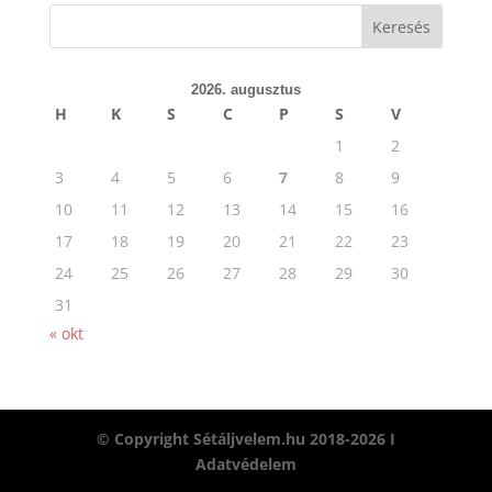
2026. augusztus
H
K
S
C
P
S
V
1
2
3
4
5
6
7
8
9
10
11
12
13
14
15
16
17
18
19
20
21
22
23
24
25
26
27
28
29
30
31
« okt
© Copyright Sétáljvelem.hu 2018-2026 I
Adatvédelem